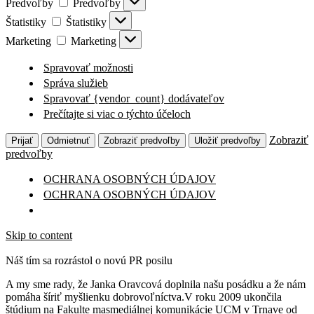
Predvoľby
Predvoľby
Štatistiky
Štatistiky
Marketing
Marketing
Spravovať možnosti
Správa služieb
Spravovať {vendor_count} dodávateľov
Prečítajte si viac o týchto účeloch
Zobraziť
Prijať
Odmietnuť
Zobraziť predvoľby
Uložiť predvoľby
predvoľby
OCHRANA OSOBNÝCH ÚDAJOV
OCHRANA OSOBNÝCH ÚDAJOV
Skip to content
Náš tím sa rozrástol o novú PR posilu
A my sme rady, že Janka Oravcová doplnila našu posádku a že nám
pomáha šíriť myšlienku dobrovoľníctva.V roku 2009 ukončila
štúdium na Fakulte masmediálnej komunikácie UCM v Trnave od