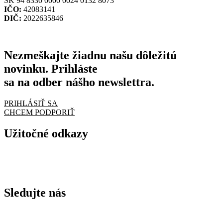
SK 94 8330 0000 0024 0132 8073
IČO:
42083141
DIČ:
2022635846
Nezmeškajte žiadnu našu dôležitú
novinku. Prihláste
sa na odber nášho newslettra.
PRIHLÁSIŤ SA
CHCEM PODPORIŤ
Užitočné odkazy
Naše dokumenty
Ochrana osobných údajov
Sledujte nás