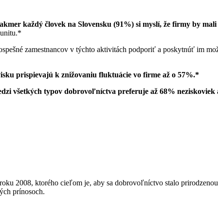
akmer každý človek na Slovensku (91%) si myslí, že firmy by mali
unitu.*
prospešné zamestnancov v týchto aktivitách podporiť a poskytnúť im m
isku prispievajú k znižovaniu fluktuácie vo firme až o 57%.*
dzi všetkých typov dobrovoľníctva preferuje až 68% neziskoviek a
roku 2008, ktorého cieľom je, aby sa dobrovoľníctvo stalo prirodzeno
ých prínosoch.