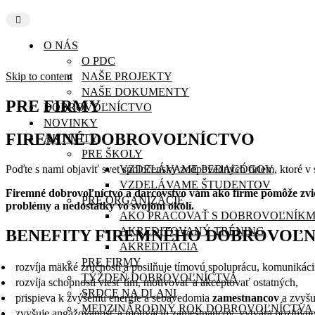
O NÁS
O PDC
Skip to content
NAŠE PROJEKTY
NAŠE DOKUMENTY
PRE FIRMY
DOBROVOĽNÍCTVO
NOVINKY
FIREMNÉ DOBROVOĽNÍCTVO
AKTIVITY
PRE ŠKOLY
Poďte s nami objaviť svet spoločensky zodpovedných firiem, ktoré v 
VZDELÁVAME PEDAGÓGOV
VZDELÁVAME ŠTUDENTOV
Firemné dobrovoľníctvo a darcovstvo vám ako firme pomôže zvid
PRE ORGANIZÁCIE
problémy a nedostatky vo svojom okolí.
AKO PRACOVAŤ S DOBROVOĽNÍKM
AKREDITOVANÝ TRÉNING
BENEFITY FIREMNÉHO DOBROVOĽN
AKREDITÁCIA
PRE FIRMY
rozvíja mäkké zručnosti a posilňuje tímovú spoluprácu, komuniká
TÝŽDEŇ DOBROVOĽNÍCTVA
rozvíja schopnosti viesť tím, motivovať a akceptovať ostatných,
SRDCE NA DLANI
prispieva k zvýšeniu energie a sebavedomia
zamestnancov
a zvyšu
MEDZINÁRODNÝ ROK DOBROVOĽNÍCTVA
zvyšuje angažovanosť a motiváciu zamestnancov, vytvára pozitívnej