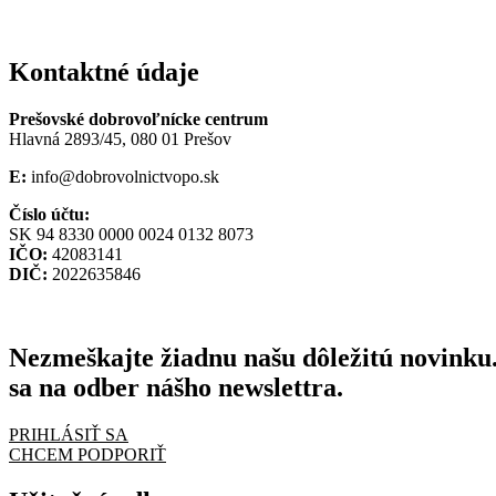
Kontaktné údaje
Prešovské dobrovoľnícke centrum
Hlavná 2893/45, 080 01 Prešov
E:
info@dobrovolnictvopo.sk
Číslo účtu:
SK 94 8330 0000 0024 0132 8073
IČO:
42083141
DIČ:
2022635846
Nezmeškajte žiadnu našu dôležitú novinku.
sa na odber nášho newslettra.
PRIHLÁSIŤ SA
CHCEM PODPORIŤ