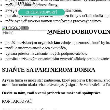
KONTAKT
zvyšuje sociálnu súdržnosť
firmy
,
zvyšuje dôveru medzi vedením a zamestnancami,
CHCEM PODPORIŤ
pomáha pri budovaní pozitívneho obrazu firmy v očiach okolia a pot
môže byť tiež skvelou formou stmeľovania pracovných tímov.
X
BENEFITY FIREMNÉHO DOBROVOĽNÍ
prináša
neziskovým organizáciám
zdroje a pozornosť, ktoré by in
zvyšuje informovanosť o ich aktivitách,
vytvára priestor na získanie nových podporovateľov,
pomáha neziskovým organizáciám vytvoriť základy pre budovanie po
STAŇTE SA PARTNEROM DOBRA
Aj vaša firma sa môže stať partnerom, ktorý prispieva k lepšiemu živ
meniť komunitu okolo seba a dávate jasný signál, že vám záleží na ľu
Ozvite sa nám, radi s vami preberieme možnosti spolupráce.
KONTAKTOVAŤ