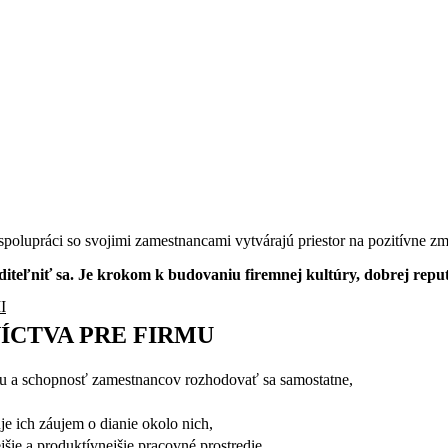
spolupráci so svojimi zamestnancami vytvárajú priestor na pozitívne z
iteľniť sa. Je krokom k budovaniu firemnej kultúry, dobrej repu
I
ÍCTVA PRE FIRMU
ciu a schopnosť zamestnancov rozhodovať sa samostatne,
je ich záujem o dianie okolo nich,
šie a produktívnejšie pracovné prostredie.