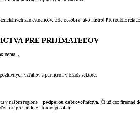
enciálnych zamestnancov, teda pôsobí aj ako nástroj PR (public relatio
CTVA PRE PRIJÍMATEĽOV
ak nemali,
zitívnych vzťahov s partnermi v biznis sektore.
otu v našom regióne –
podporou dobrovoľníctva
. Či už cez firemné 
ďoch aj prostredí, v ktorom pôsobíte.