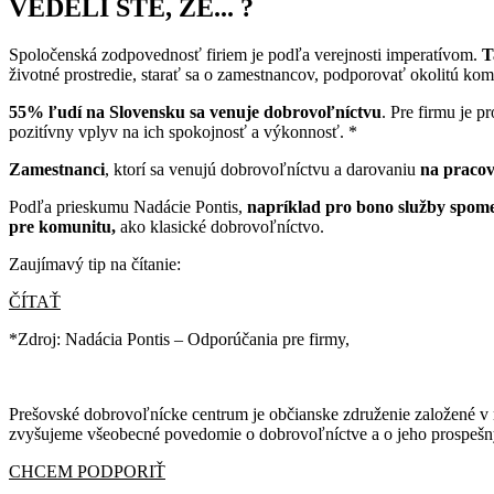
VEDELI STE, ŽE... ?
Spoločenská zodpovednosť firiem je podľa verejnosti imperatívom.
T
životné prostredie, starať sa o zamestnancov, podporovať okolitú kom
55% ľudí na Slovensku sa venuje dobrovoľníctvu
. Pre firmu je 
pozitívny vplyv na ich spokojnosť a výkonnosť. *
Zamestnanci
, ktorí sa venujú dobrovoľníctvu a darovaniu
na pracov
Podľa prieskumu Nadácie Pontis,
napríklad pro bono služby spome
pre komunitu,
ako klasické dobrovoľníctvo.
Zaujímavý tip na čítanie:
ČÍTAŤ
*Zdroj: Nadácia Pontis – Odporúčania pre firmy,
link
Prešovské dobrovoľnícke centrum je občianske združenie založené v 
zvyšujeme všeobecné povedomie o dobrovoľníctve a o jeho prospešn
CHCEM PODPORIŤ