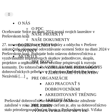
O NÁS
O PDC
Oceňovanie Srdce na dlani 2024 pozná svojich laureátov v
NAŠE PROJEKTY
Prešovskom kraji
NAŠE DOKUMENTY
27. novembra 2024 sa v Parku kultúry a oddychu v Prešove
DOBROVOĽNÍCTVO
uskutočnilo slávnostné odovzdávanie ocenení Srdce na dlani 2024 v
NOVINKY
Prešovskom kraji. Podujatie bolo oslavou dobrovoľníctva a
AKTIVITY
vyzdvihnutím inšpiratívnych skutkov jednotlivcov, skupín,
PRE ŠKOLY
projektov a organizácií, ktoré nezištne prispievajú k rozvoju
komunity. Do tohtoročného oceňovania bolo nominovaných 55
VZDELÁVAME PEDAGÓGOV
dobrovoľníckych príbehov z 11 okresov Prešovského kraja.
VZDELÁVAME ŠTUDENTOV
Nezávislá […]
PRE ORGANIZÁCIE
AKO PRACOVAŤ S
DOBROVOĽNÍKMI
AKREDITOVANÝ TRÉNING
AKREDITÁCIA
Prešovské dobrovoľnícke centrum je občianske združenie
založené v roku 2008, ktorého cieľom je, aby sa dobrovoľníctvo
PRE FIRMY
stalo prirodzenou súčasťou života v Prešovskom kraji. Vďaka
TÝŽDEŇ DOBROVOĽNÍCTVA