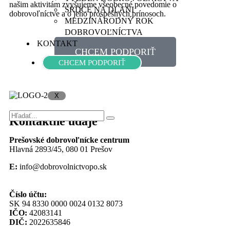
našim aktivitám zvyšujeme všeobecné povedomie o
SRDCE NA DLANI
dobrovoľníctve a o jeho prospešných prínosoch.
MEDZINÁRODNÝ ROK
DOBROVOĽNÍCTVA
KONTAKT
CHCEM PODPORIŤ
CHCEM PODPORIŤ
X
Kontaktné údaje
Prešovské dobrovoľnícke centrum
Hlavná 2893/45, 080 01 Prešov
E:
info@dobrovolnictvopo.sk
Číslo účtu:
SK 94 8330 0000 0024 0132 8073
IČO:
42083141
DIČ:
2022635846