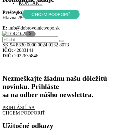
KONTAKT
Prešovské dobrovoľnícke centrum
CHCEM PODPORIŤ
Hlavná 2893/45, 080 01 Prešov
E:
info@dobrovolnictvopo.sk
X
Číslo účtu:
SK 94 8330 0000 0024 0132 8073
IČO:
42083141
DIČ:
2022635846
Nezmeškajte žiadnu našu dôležitú
novinku. Prihláste
sa na odber nášho newslettra.
PRIHLÁSIŤ SA
CHCEM PODPORIŤ
Užitočné odkazy