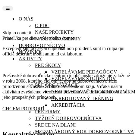
O NÁS
O PDC
NAŠE PROJEKTY
Skip to content
Priateľ/ka pre dieťa z detského domova
NAŠE DOKUMENTY
DOBROVOĽNÍCTVO
Excepteur sint occaecat cupidatat non proident, sunt in culpa qui
NOVINKY
officia deserunt mollit anim id est laborum.
AKTIVITY
PRE ŠKOLY
VZDELÁVAME PEDAGÓGOV
Prešovské dobrovoľnícke centrum je občianske združenie založené
VZDELÁVAME ŠTUDENTOV
v roku 2008, ktorého cieľom je, aby sa dobrovoľníctvo stalo
PRE ORGANIZÁCIE
prirodzenou súčasťou života v Prešovskom kraji. Vďaka našim
aktivitám zvyšujeme všeobecné povedomie o dobrovoľníctve a o
AKO PRACOVAŤ S DOBROVOĽNÍKM
jeho prospešných prínosoch.
AKREDITOVANÝ TRÉNING
AKREDITÁCIA
CHCEM PODPORIŤ
PRE FIRMY
TÝŽDEŇ DOBROVOĽNÍCTVA
SRDCE NA DLANI
MEDZINÁRODNÝ ROK DOBROVOĽNÍCTVA
Kontaktné údaje