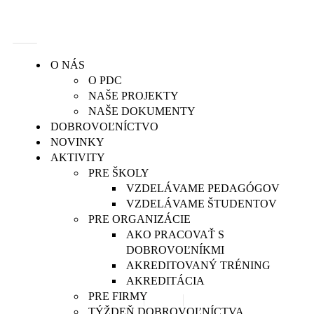
O NÁS
O PDC
NAŠE PROJEKTY
NAŠE DOKUMENTY
DOBROVOĽNÍCTVO
NOVINKY
AKTIVITY
Inovačné
PRE ŠKOLY
vzdelávanie Service
VZDELÁVAME PEDAGÓGOV
VZDELÁVAME ŠTUDENTOV
learning 2024:
PRE ORGANIZÁCIE
Budujeme aktívne
AKO PRACOVAŤ S
komunity a rozvíjame
DOBROVOĽNÍKMI
AKREDITOVANÝ TRÉNING
dobrovoľníctvo!
AKREDITÁCIA
PRE FIRMY
9. decembra 2024
Články
TÝŽDEŇ DOBROVOĽNÍCTVA