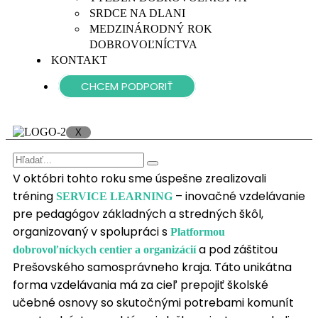
SRDCE NA DLANI
MEDZINÁRODNÝ ROK
DOBROVOĽNÍCTVA
KONTAKT
CHCEM PODPORIŤ
X
V októbri tohto roku sme úspešne zrealizovali
tréning
– inovačné vzdelávanie
SERVICE LEARNING
pre pedagógov základných a stredných škôl,
organizovaný v spolupráci s
Platformou
a pod záštitou
dobrovoľníckych centier a organizácií
Prešovského samosprávneho kraja. Táto unikátna
forma vzdelávania má za cieľ prepojiť školské
učebné osnovy so skutočnými potrebami komunít