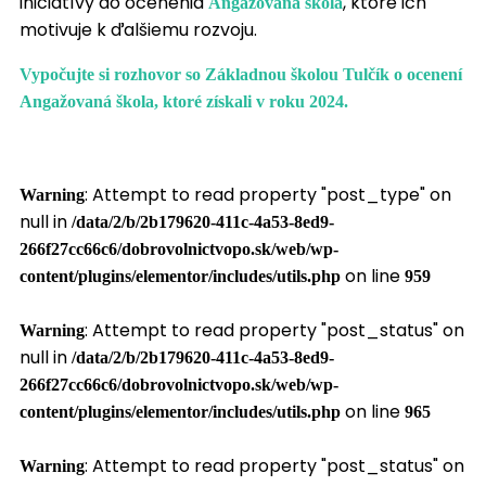
iniciatívy do ocenenia
, ktoré ich
Angažovaná škola
motivuje k ďalšiemu rozvoju.
Vypočujte si rozhovor so Základnou školou Tulčík o ocenení
Angažovaná škola, ktoré získali v roku 2024.
: Attempt to read property "post_type" on
Warning
null in
/data/2/b/2b179620-411c-4a53-8ed9-
266f27cc66c6/dobrovolnictvopo.sk/web/wp-
on line
content/plugins/elementor/includes/utils.php
959
: Attempt to read property "post_status" on
Warning
null in
/data/2/b/2b179620-411c-4a53-8ed9-
266f27cc66c6/dobrovolnictvopo.sk/web/wp-
on line
content/plugins/elementor/includes/utils.php
965
: Attempt to read property "post_status" on
Warning