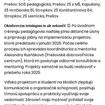
Prešov; SOŠ pedagogická, Prešov; ZŠ s MŠ, Kapušany;
ZŠ Hrnčiarska 61, Stropkov; ZŠ Konštantínova 64,
Stropkov; ZŠ Lesnícka, Prešov.
😊 Po úvodnom
Októbrovým tréningom to ale nekončí!
tréningu pedagógovia naďalej plnia dištančné úlohy
a pripravujú plány na implementáciu projektov,
ktoré predstavia v januári 2025. Počas celého
procesu ich sprevádza koordinátorka a mentorka
Alexandra Rusňáková (Prešovské dobrovoľnícke
centrum), ktorá im poskytuje odborné konzultácie a
mentoring. Projekty samotné sa budú realizovať v
priebehu roka 2025.
Vďaka projektom si študenti na školách zlepšujú
komunikačné a organizačné schopnosti, posilňujú
tímovú spoluprácu a prakticky využívajú svoje
vedomosti. Zároveň majú možnosť prihlásiť svoje