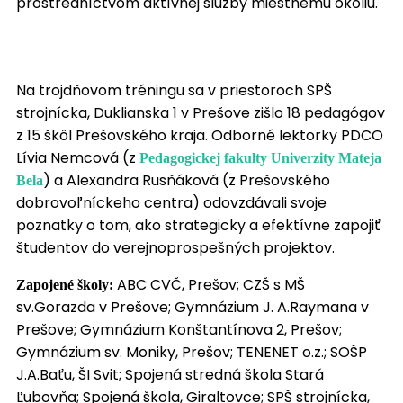
prostredníctvom aktívnej služby miestnemu okoliu.
Na trojdňovom tréningu sa v priestoroch SPŠ
strojnícka, Duklianska 1 v Prešove zišlo 18 pedagógov
z 15 škôl Prešovského kraja. Odborné lektorky PDCO
Lívia Nemcová (z
Pedagogickej fakulty Univerzity Mateja
) a Alexandra Rusňáková (z Prešovského
Bela
dobrovoľníckeho centra) odovzdávali svoje
poznatky o tom, ako strategicky a efektívne zapojiť
študentov do verejnoprospešných projektov.
ABC CVČ, Prešov; CZŠ s MŠ
Zapojené školy:
sv.Gorazda v Prešove; Gymnázium J. A.Raymana v
Prešove; Gymnázium Konštantínova 2, Prešov;
Gymnázium sv. Moniky, Prešov; TENENET o.z.; SOŠP
J.A.Baťu, ŠI Svit;
Spojená stredná škola Stará
Ľubovňa;
Spojená škola, Giraltovce; SPŠ strojnícka,